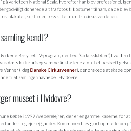
 på varieteen National Scala, hvorefter han blev professionel. Ige
der godvilligt donerede alt fra fotos til kostumer til ham, da de blev
os, plakater, kostumer, rekvisitter m.m. fra cirkusverdenen.
s samling kendt?
irkede Barly i et TV-program, der hed ”Cirkusklubben”, hvor han for
vns Amts kulturpris og samme år startede amtet et beskæftigelsesp
ys Venner (i dag
Danske Cirkusvenner
), der ønskede at skabe 
de til at samlingen havnede i Hvidovre.
gger museet i Hvidovre?
e købte i 1999 Avedørelejren, der er en gammel kaserne, for at sk
ed andels- og ejerlejligheder. Kommunen blev gjort opmærksom på Ba
te et cirkusmuseum. Inden da havde man bl.a. lavet en cirkusfestiva