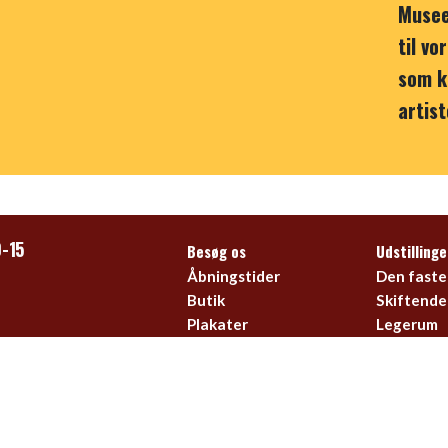
Museet
til v
som k
artist
0-15
Besøg os
Udstillinge
Åbningstider
Den faste 
Butik
Skiftende 
Plakater
Legerum
FAQ
Find os
109521
Priser
7
vatlivspolitik