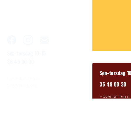
Søn-torsdag 10-15
36 49 00 30
Søn-torsdag 1
Hovedporten 6
36 49 00 30
2650 Hvidovre
Hovedporten 6
2650 Hvidovre
EAN: 5798009
CVR: 5560661
Cookies- og pri