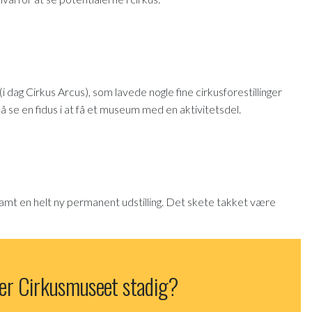
 dag Cirkus Arcus), som lavede nogle fine cirkusforestillinger
se en fidus i at få et museum med en aktivitetsdel.
 samt en helt ny permanent udstilling. Det skete takket være
er Cirkusmuseet stadig?