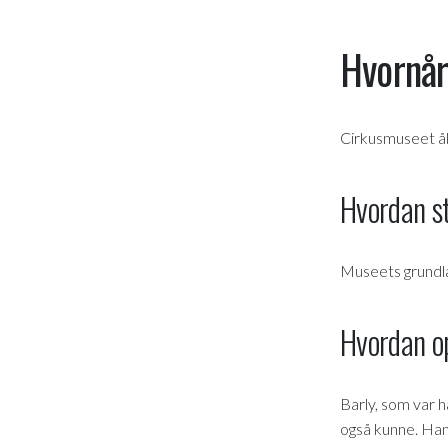
Hvornå
Cirkusmuseet åb
Hvordan s
Museets grundla
Hvordan o
Barly, som var h
også kunne. Han 