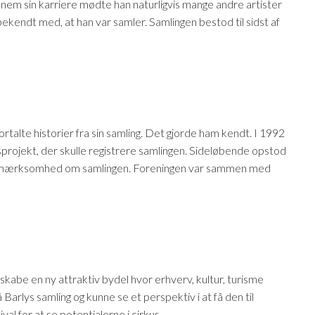
nnem sin karriere mødte han naturligvis mange andre artister
 bekendt med, at han var samler. Samlingen bestod til sidst af
talte historier fra sin samling. Det gjorde ham kendt. I 1992
rojekt, der skulle registrere samlingen. Sideløbende opstod
opmærksomhed om samlingen. Foreningen var sammen med
abe en ny attraktiv bydel hvor erhverv, kultur, turisme
rlys samling og kunne se et perspektiv i at få den til
l for at se potentialerne i cirkus.