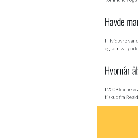
Havde man
I Hvidovre var d
og som var gode
Hvornår åb
I 2009 kunne vi 
tilskud fra Rea