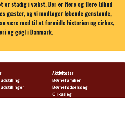
 er stadig i vækst. Der er flere og flere tilbud
ores gæster, og vi modtager løbende genstande,
an være med til at formidle historien og cirkus,
eri og gøgl i Danmark.
r
Aktiviteter
udstilling
Børnefamilier
udstillinger
Børnefødselsdag
Cirkusleg
Cirkussøndage på Cirkusmuseet
Powercirkus
Det sker
Firmaer
Grupper