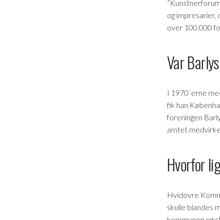
”Kunstnerforum”
og impresarier, 
over 100.000 fot
Var Barly
I 1970´erne medv
fik han Københa
foreningen Barl
amtet medvirken
Hvorfor li
Hvidovre Kommun
skulle blandes m
kommunen og star