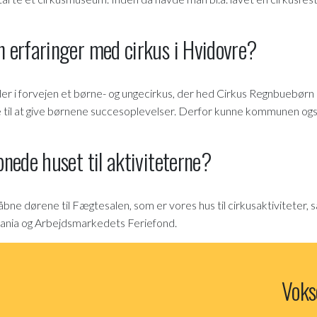
 erfaringer med cirkus i Hvidovre?
er i forvejen et børne- og ungecirkus, der hed Cirkus Regnbuebørn (i
 til at give børnene succesoplevelser. Derfor kunne kommunen også 
nede huset til aktiviteterne?
åbne dørene til Fægtesalen, som er vores hus til cirkusaktiviteter,
ldania og Arbejdsmarkedets Feriefond.
Voks