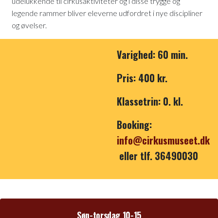
udelukkende til cirkusaktiviteter og i disse trygge og
legende rammer bliver eleverne udfordret i nye discipliner
og øvelser.
Varighed: 60 min.
Pris: 400 kr.
Klassetrin: 0. kl.
Booking:
info@cirkusmuseet.dk
eller tlf. 36490030
Søn-torsdag 10-15