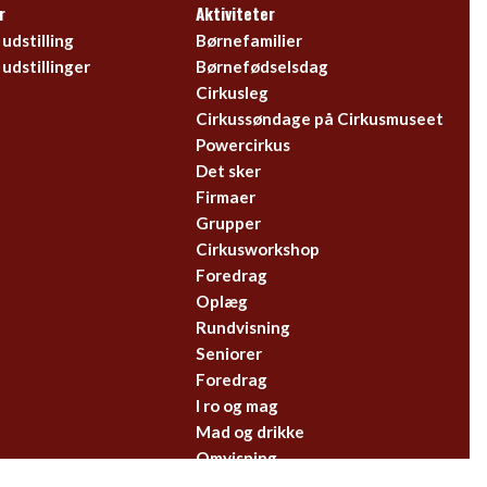
r
Aktiviteter
udstilling
Børnefamilier
udstillinger
Børnefødselsdag
Cirkusleg
Cirkussøndage på Cirkusmuseet
Powercirkus
Det sker
Firmaer
Grupper
Cirkusworkshop
Foredrag
Oplæg
Rundvisning
Seniorer
Foredrag
I ro og mag
Mad og drikke
Omvisning
Seniorcirkus