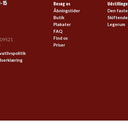
0-15
Besøg os
Udstillinge
Åbningstider
Den faste 
Butik
Skiftende 
Plakater
Legerum
FAQ
Find os
109521
Priser
7
vatlivspolitik
dserklæring