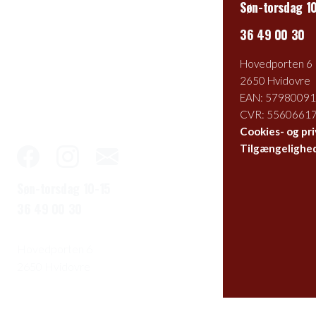
Søn-torsdag 1
36 49 00 30
Hovedporten 6
2650 Hvidovre
EAN: 5798009
CVR: 5560661
Cookies- og pri
Tilgængelighe
Søn-torsdag 10-15
36 49 00 30
Hovedporten 6
2650 Hvidovre