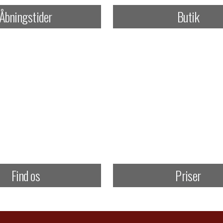
Åbningstider
Butik
Find os
Priser